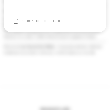
gris de style et d’énergie.
🔮
Vertus de la Charoïte :
Le bijou de sac
Purple Hope
est composé de perles de
charoïte
,
NE PLUS AFFICHER CETTE FENÊTRE
pierre de transformation et d’apaisement. Elle aide à surmonter les
peurs, apporte courage face aux changements et favorise la sérénité
intérieure. Sa couleur violette intense évoque la sagesse et l’espoir.
Découvrez
Les Sacrés by Valma
: vos gris-gris précieux, talismans
modernes à accrocher à votre sac, à votre trousse ou à vos clés.
PRODUITS LIÉS