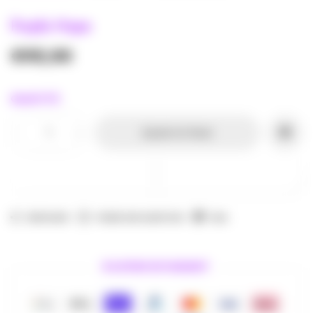
Purple Hope
€95,00
QUANTITÉ:
-
+
Ajouter Au Panier
PARTAGER
POSER UNE QUESTION
FAQ
🔒 MOYENS DE PAIEMENT